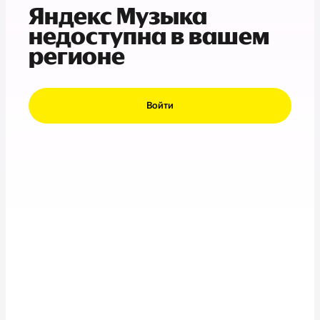
Яндекс Музыка
недоступна в вашем
регионе
Войти