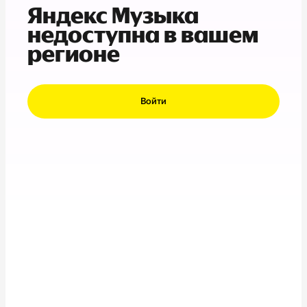
Яндекс Музыка
недоступна в вашем
регионе
Войти