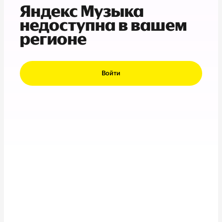
Яндекс Музыка
недоступна в вашем
регионе
Войти