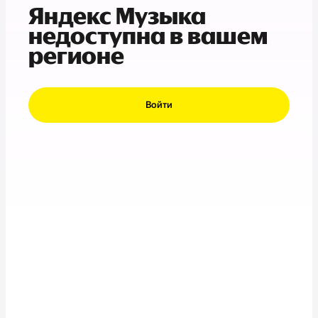
Яндекс Музыка
недоступна в вашем
регионе
Войти