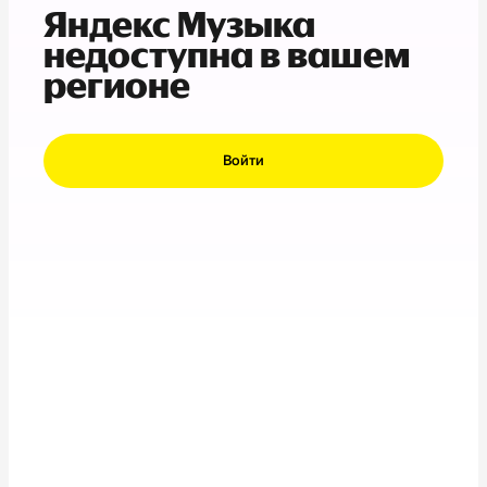
Яндекс Музыка
недоступна в вашем
регионе
Войти