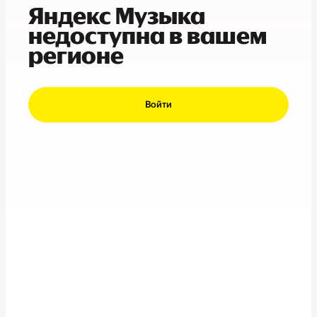
Яндекс Музыка
недоступна в вашем
регионе
Войти