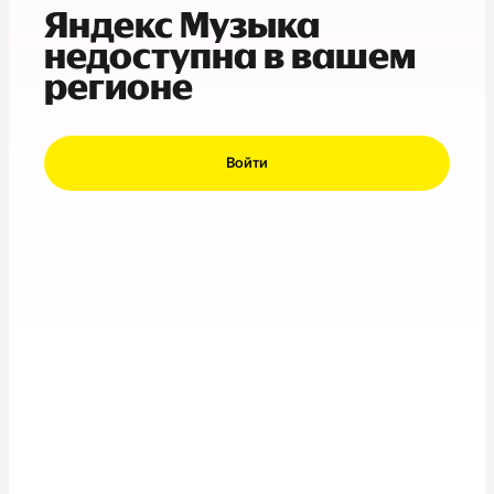
Яндекс Музыка
недоступна в вашем
регионе
Войти