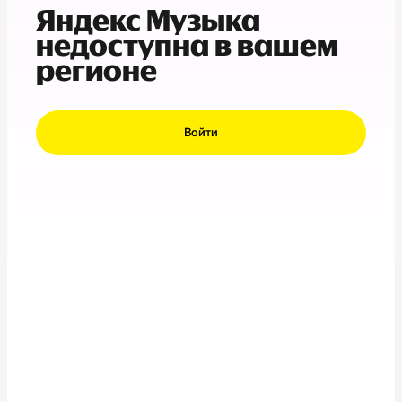
Яндекс Музыка
недоступна в вашем
регионе
Войти