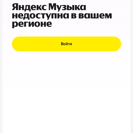
Яндекс Музыка
недоступна в вашем
регионе
Войти