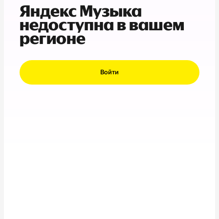
Яндекс Музыка
недоступна в вашем
регионе
Войти