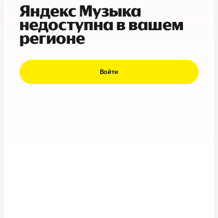
Яндекс Музыка
недоступна в вашем
регионе
Войти