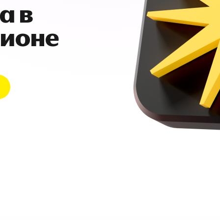
а в
гионе