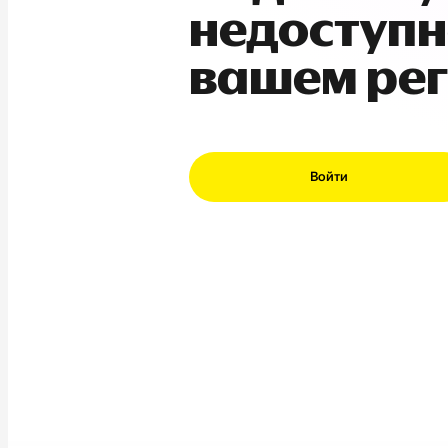
недоступн
вашем ре
Войти