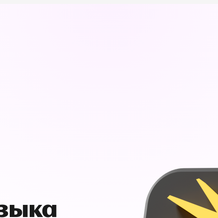
узыка