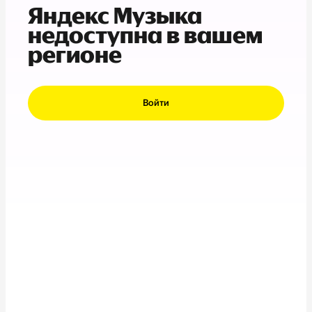
Яндекс Музыка
недоступна в вашем
регионе
Войти