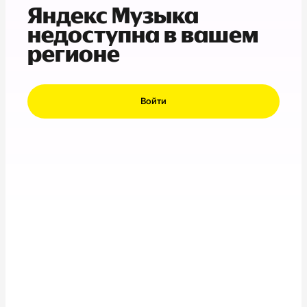
Яндекс Музыка
недоступна в вашем
регионе
Войти