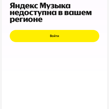
Яндекс Музыка
недоступна в вашем
регионе
Войти