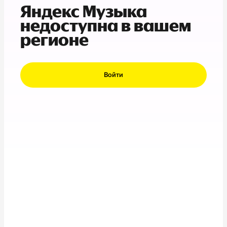
Яндекс Музыка
недоступна в вашем
регионе
Войти