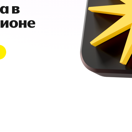
а в
гионе