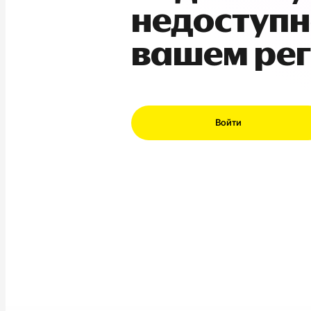
недоступн
вашем ре
Войти