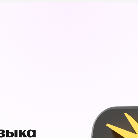
узыка