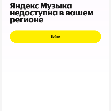
Яндекс Музыка
недоступна в вашем
регионе
Войти