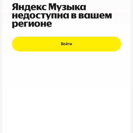
Яндекс Музыка
недоступна в вашем
регионе
Войти