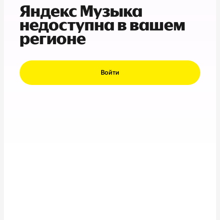
Яндекс Музыка
недоступна в вашем
регионе
Войти