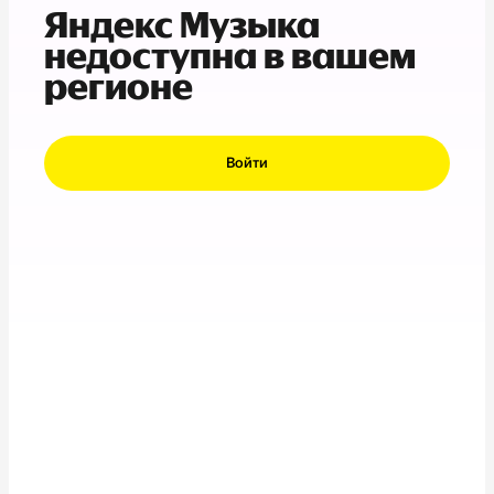
Яндекс Музыка
недоступна в вашем
регионе
Войти