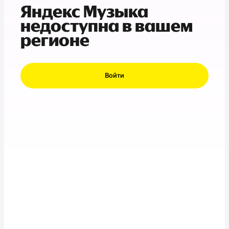
Яндекс Музыка
недоступна в вашем
регионе
Войти