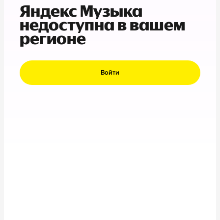
Яндекс Музыка
недоступна в вашем
регионе
Войти