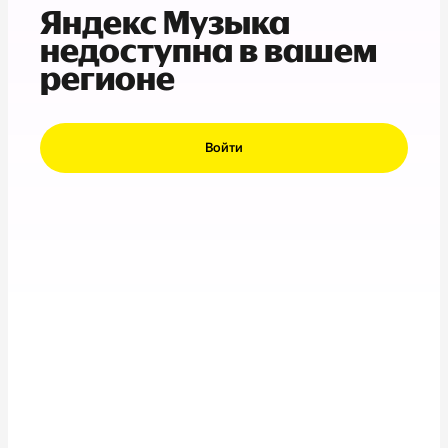
Яндекс Музыка
недоступна в вашем
регионе
Войти