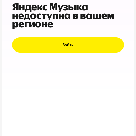
Яндекс Музыка
недоступна в вашем
регионе
Войти