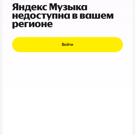
Яндекс Музыка
недоступна в вашем
регионе
Войти