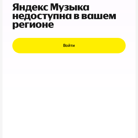
Яндекс Музыка
недоступна в вашем
регионе
Войти