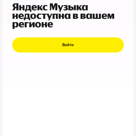
Яндекс Музыка
недоступна в вашем
регионе
Войти