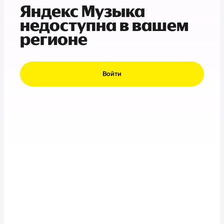
Яндекс Музыка
недоступна в вашем
регионе
Войти