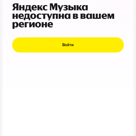
Яндекс Музыка
недоступна в вашем
регионе
Войти