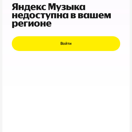
Яндекс Музыка
недоступна в вашем
регионе
Войти