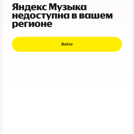
Яндекс Музыка
недоступна в вашем
регионе
Войти