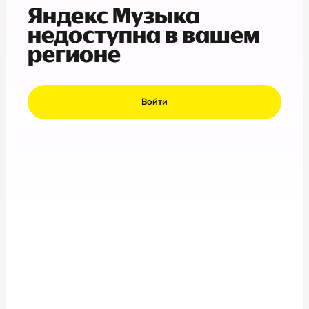
Яндекс Музыка
недоступна в вашем
регионе
Войти