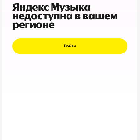
Яндекс Музыка
недоступна в вашем
регионе
Войти