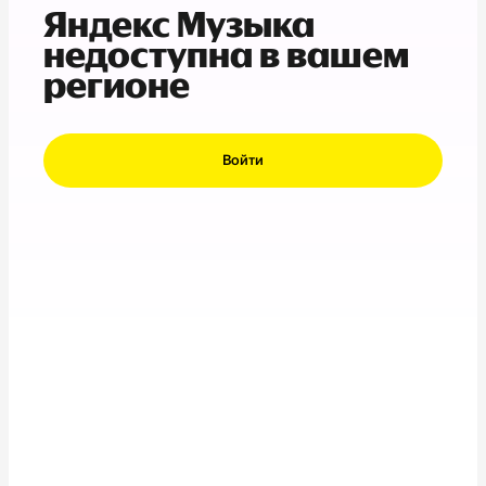
Яндекс Музыка
недоступна в вашем
регионе
Войти