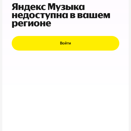
Яндекс Музыка
недоступна в вашем
регионе
Войти