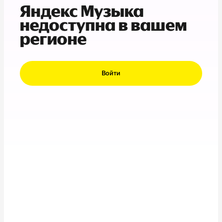
Яндекс Музыка
недоступна в вашем
регионе
Войти