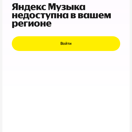
Яндекс Музыка
недоступна в вашем
регионе
Войти