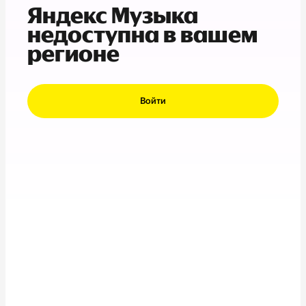
Яндекс Музыка
недоступна в вашем
регионе
Войти