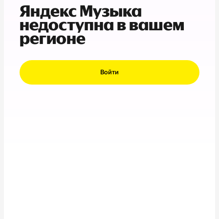
Яндекс Музыка
недоступна в вашем
регионе
Войти