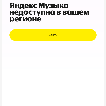
Яндекс Музыка
недоступна в вашем
регионе
Войти