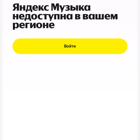
Яндекс Музыка
недоступна в вашем
регионе
Войти