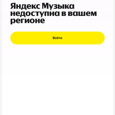
Яндекс Музыка
недоступна в вашем
регионе
Войти