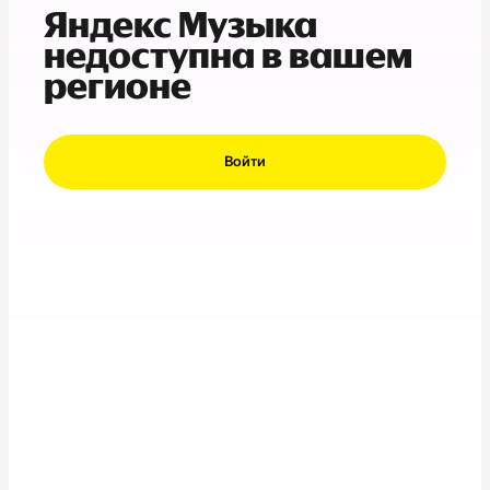
Яндекс Музыка
недоступна в вашем
регионе
Войти