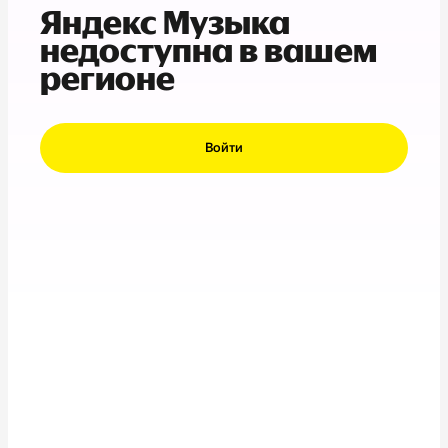
Яндекс Музыка
недоступна в вашем
регионе
Войти