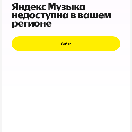
Яндекс Музыка
недоступна в вашем
регионе
Войти