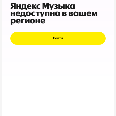
Яндекс Музыка
недоступна в вашем
регионе
Войти