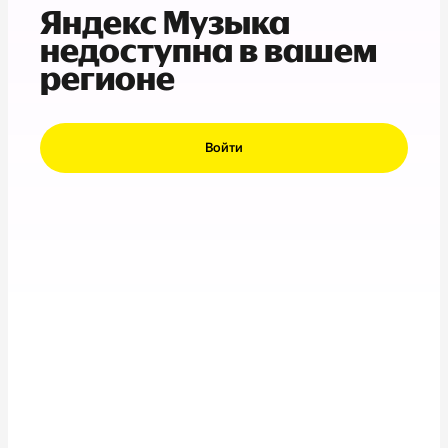
Яндекс Музыка
недоступна в вашем
регионе
Войти