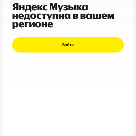
Яндекс Музыка
недоступна в вашем
регионе
Войти