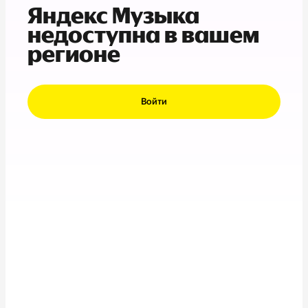
Яндекс Музыка
недоступна в вашем
регионе
Войти